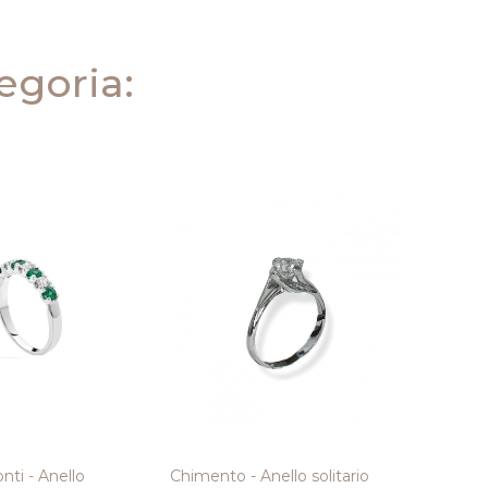
tegoria:
Salvini
Farfal
nti - Anello
Chimento - Anello solitario
1.195,0