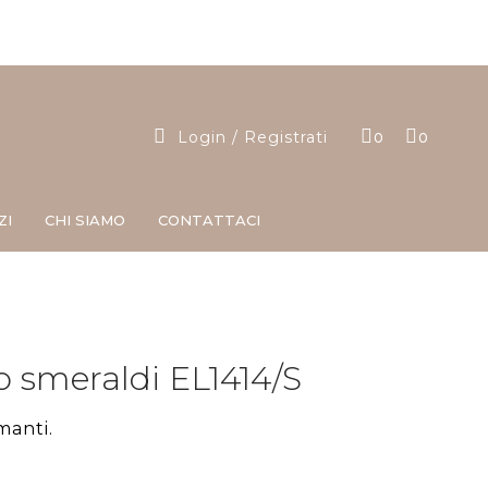
Login / Registrati
0
0
ZI
CHI SIAMO
CONTATTACI
lo smeraldi EL1414/S
manti.