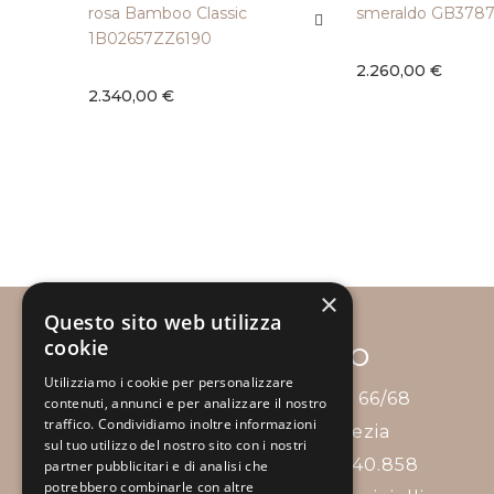
rosa Bamboo Classic
smeraldo GB378
1B02657ZZ6190
2.260,00 €
2.340,00 €
×
Questo sito web utilizza
cookie
NEGOZIO
Utilizziamo i cookie per personalizzare
Viale Garibaldi, 66/68
contenuti, annunci e per analizzare il nostro
traffico. Condividiamo inoltre informazioni
Mestre - Venezia
sul tuo utilizzo del nostro sito con i nostri
Tel.: +39 041 53.40.858
partner pubblicitari e di analisi che
potrebbero combinarle con altre