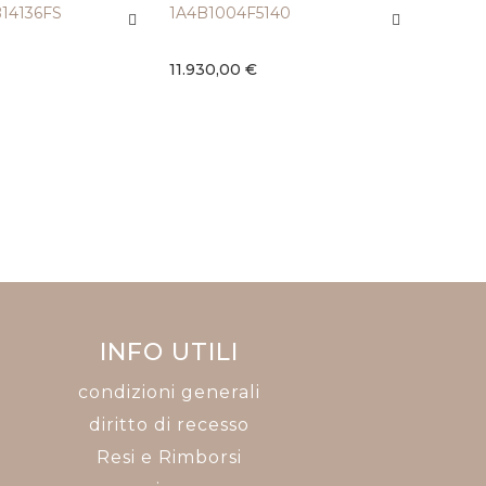
B14136FS
1A4B1004F5140
717,00
11.930,00 €
INFO UTILI
condizioni generali
diritto di recesso
Resi e Rimborsi